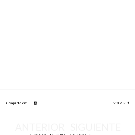
Comparte en:
VOLVER
Navegación
de
MENAJE – ELECTRO
CALZADO